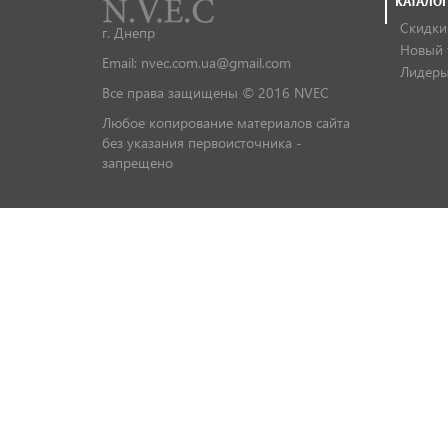
КАТАЛОГ
Скидки
г. Днепр
Новый 
Email: nvec.com.ua@gmail.com
Лидеры
Все права защищены © 2016 NVEC
Любое копирование материалов сайта
без указания первоисточника -
запрещено