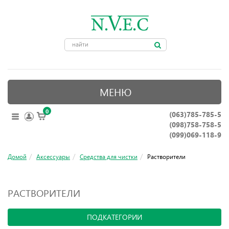
МЕНЮ
0
(063)785-785-5
ОПТИЧЕСКИЕ ПРИБОРЫ
(098)758-758-5
КРЕПЛЕНИЯ ДЛЯ ОРУЖИЯ
(099)069-118-9
ПРИНАДЛЕЖНОСТИ ДЛЯ ОХОТЫ
Домой
Аксессуары
Средства для чистки
Растворители
АКСЕССУАРЫ
РАСТВОРИТЕЛИ
НОЖИ, ИНСТРУМЕНТЫ
ПОДКАТЕГОРИИ