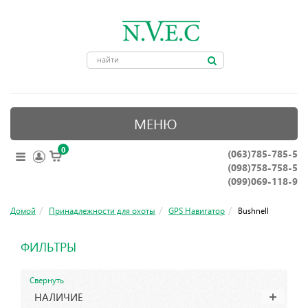
МЕНЮ
0
(063)785-785-5
ОПТИЧЕСКИЕ ПРИБОРЫ
(098)758-758-5
КРЕПЛЕНИЯ ДЛЯ ОРУЖИЯ
(099)069-118-9
ПРИНАДЛЕЖНОСТИ ДЛЯ ОХОТЫ
Домой
Принадлежности для охоты
GPS Навигатор
Bushnell
АКСЕССУАРЫ
ФИЛЬТРЫ
НОЖИ, ИНСТРУМЕНТЫ
Свернуть
НАЛИЧИЕ