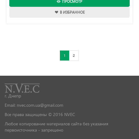
ПРОСМОТР
В ИЗБРАННОЕ
1
2
г. Днепр
Email: nvec.com.ua@gmail.com
Все права защищены © 2016 NVEC
Любое копирование материалов сайта без указания
первоисточника - запрещено