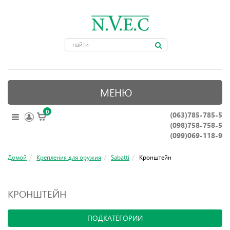
МЕНЮ
0
(063)785-785-5
ОПТИЧЕСКИЕ ПРИБОРЫ
(098)758-758-5
КРЕПЛЕНИЯ ДЛЯ ОРУЖИЯ
(099)069-118-9
ПРИНАДЛЕЖНОСТИ ДЛЯ ОХОТЫ
Домой
Крепления для оружия
Sabatti
Кронштейн
АКСЕССУАРЫ
КРОНШТЕЙН
НОЖИ, ИНСТРУМЕНТЫ
ПОДКАТЕГОРИИ