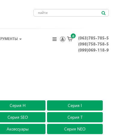
0
(063)785-785-5
ТРУМЕНТЫ
(098)758-758-5
(099)069-118-9
Серия H
Серия I
Серия SEO
Серия T
Аксессуары
Серия NEO