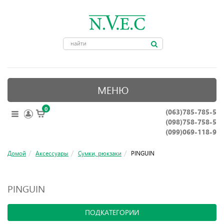
МЕНЮ
0
(063)785-785-5
ОПТИЧЕСКИЕ ПРИБОРЫ
(098)758-758-5
КРЕПЛЕНИЯ ДЛЯ ОРУЖИЯ
(099)069-118-9
ПРИНАДЛЕЖНОСТИ ДЛЯ ОХОТЫ
Домой
Аксессуары
Сумки, рюкзаки
PINGUIN
АКСЕССУАРЫ
PINGUIN
НОЖИ, ИНСТРУМЕНТЫ
ПОДКАТЕГОРИИ