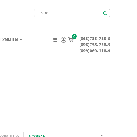
0
(063)785-785-5
ТРУМЕНТЫ
(098)758-758-5
(099)069-118-9
ровать по:
На складе