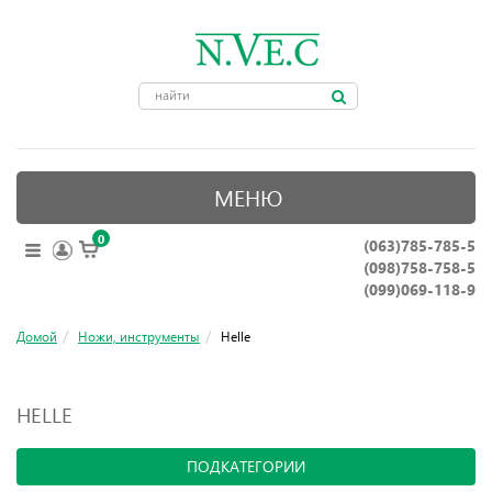
МЕНЮ
0
(063)785-785-5
ОПТИЧЕСКИЕ ПРИБОРЫ
(098)758-758-5
КРЕПЛЕНИЯ ДЛЯ ОРУЖИЯ
(099)069-118-9
ПРИНАДЛЕЖНОСТИ ДЛЯ ОХОТЫ
Домой
Ножи, инструменты
Helle
АКСЕССУАРЫ
HELLE
НОЖИ, ИНСТРУМЕНТЫ
ПОДКАТЕГОРИИ