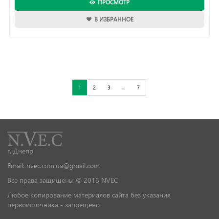
ПРОСМОТР
В ИЗБРАННОЕ
1
2
3
...
7
г. Днепр
Email: nvec.com.ua@gmail.com
Все права защищены © 2016 NVEC
Любое копирование материалов сайта без указания
первоисточника - запрещено