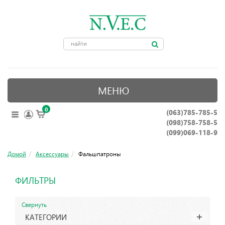
МЕНЮ
0
(063)785-785-5
ОПТИЧЕСКИЕ ПРИБОРЫ
(098)758-758-5
КРЕПЛЕНИЯ ДЛЯ ОРУЖИЯ
(099)069-118-9
ПРИНАДЛЕЖНОСТИ ДЛЯ ОХОТЫ
Домой
Аксессуары
Фальшпатроны
АКСЕССУАРЫ
ФИЛЬТРЫ
НОЖИ, ИНСТРУМЕНТЫ
Свернуть
КАТЕГОРИИ