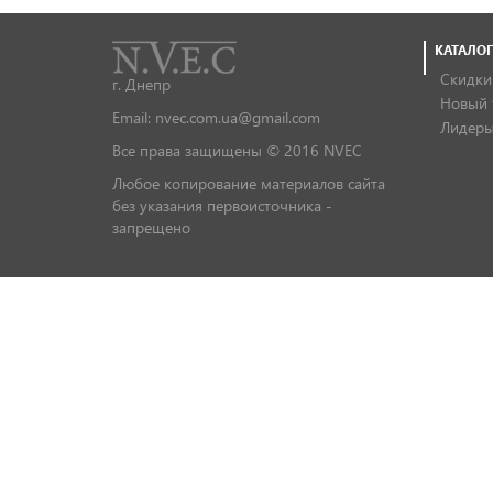
КАТАЛОГ
Скидки
г. Днепр
Новый 
Email: nvec.com.ua@gmail.com
Лидеры
Все права защищены © 2016 NVEC
Любое копирование материалов сайта
без указания первоисточника -
запрещено