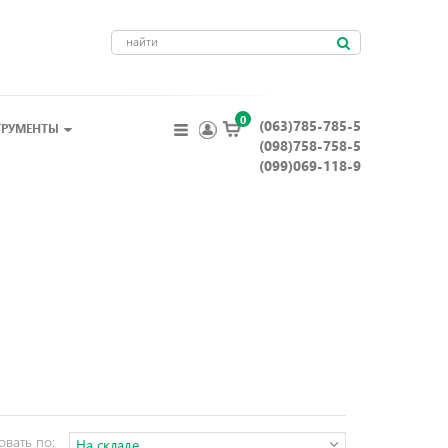
0
(063)785-785-5
ТРУМЕНТЫ
(098)758-758-5
(099)069-118-9
овать по:
На складе