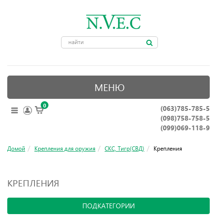
МЕНЮ
0
(063)785-785-5
ОПТИЧЕСКИЕ ПРИБОРЫ
(098)758-758-5
КРЕПЛЕНИЯ ДЛЯ ОРУЖИЯ
(099)069-118-9
ПРИНАДЛЕЖНОСТИ ДЛЯ ОХОТЫ
Домой
Крепления для оружия
СКС, Тигр(СВД)
Крепления
АКСЕССУАРЫ
КРЕПЛЕНИЯ
НОЖИ, ИНСТРУМЕНТЫ
ПОДКАТЕГОРИИ