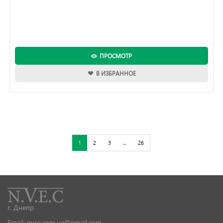
ПРОСМОТР
В ИЗБРАННОЕ
1
2
3
...
26
г. Днепр
Email: nvec.com.ua@gmail.com