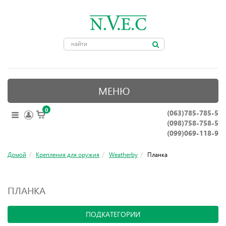
МЕНЮ
0
(063)785-785-5
ОПТИЧЕСКИЕ ПРИБОРЫ
(098)758-758-5
КРЕПЛЕНИЯ ДЛЯ ОРУЖИЯ
(099)069-118-9
ПРИНАДЛЕЖНОСТИ ДЛЯ ОХОТЫ
Домой
Крепления для оружия
Weatherby
Планка
АКСЕССУАРЫ
ПЛАНКА
НОЖИ, ИНСТРУМЕНТЫ
ПОДКАТЕГОРИИ